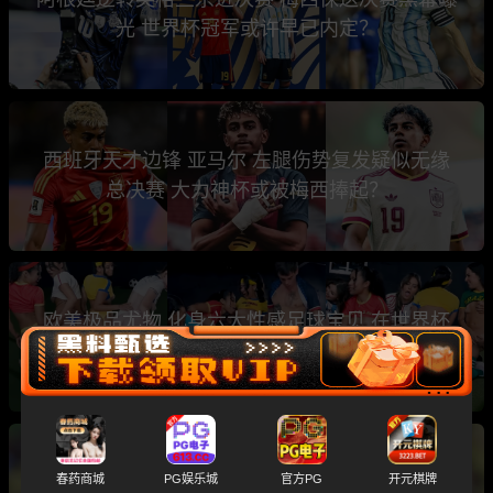
光 世界杯冠军或许早已内定？
西班牙天才边锋 亚马尔 左腿伤势复发疑似无缘
总决赛 大力神杯或被梅西捧起？
欧美极品尤物 化身六大性感足球宝贝 在世界杯
主题性下群P乱交
斯洛文尼亚名哨 温契奇 涉黄涉毒黑历史大曝光
春药商城
PG娱乐城
官方PG
开元棋牌