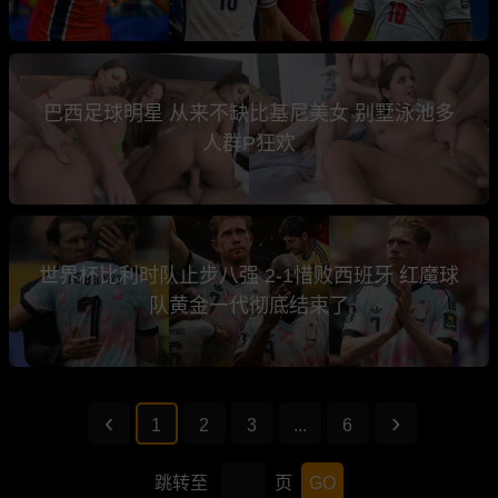
巴西足球明星 从来不缺比基尼美女 别墅泳池多
人群P狂欢
世界杯比利时队止步八强 2-1惜败西班牙 红魔球
队黄金一代彻底结束了
1
2
3
...
6
跳转至
页
GO