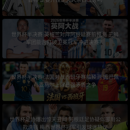
世界杯半决赛 英格兰对阵阿根廷赛前预测 三狮
军团能否打破卫冕冠军冲进决赛？
世界杯半决赛 法国对战西班牙赛前预测 姆巴佩
与亚马尔上演最强矛盾之争
世界杯足协爆出惊天丑闻 阿根廷足协疑似挪用公
款洗钱 梅西世界杯冠军引发球迷热议