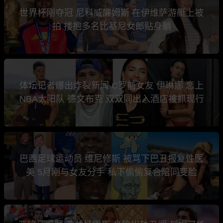
世界杯刚夺冠 尼科威廉姆斯 在伊维萨游艇上被
拍 搂抱多名比基尼女郎贴身躺
体坛记者爆出炸裂新闻 C罗前女友 伊琳娜 恋上
NBA太阳队 德文布克 双双同出入酒店被抓现行
巴西足球运动员 维尼修斯 被骂下巴丑报复性医
美 5月刚与女友分手 私下偷偷复合陪同变脸