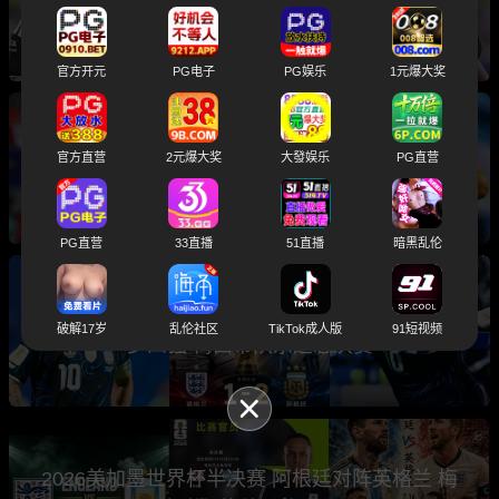
入选世界杯总决赛主裁判引发球迷热议
官方开元
PG电子
PG娱乐
1元爆大奖
2026世界杯总决赛前瞻分析 卫冕冠军阿根廷与
官方直营
2元爆大奖
大發娱乐
PG直营
西班牙将上演巅峰之战
PG直营
33直播
51直播
暗黑乱伦
世界杯半决赛 阿根廷2-1绝杀英格兰 三狮军团止
破解17岁
乱伦社区
TikTok成人版
91短视频
步四强 梅西带队杀进总决赛
2026美加墨世界杯半决赛 阿根廷对阵英格兰 梅