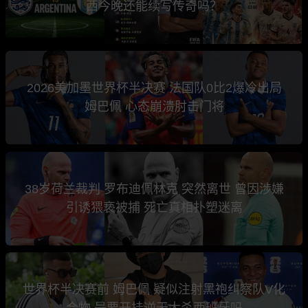
西今晚还能续写传奇吗？
2026美加墨世界杯半决赛 法国队0比2爆冷出局
姆巴佩 心态崩溃肘击门将
38岁荷兰裁判 罗布迪佩林克 突然离世 曾因涉嫌
引诱猥亵被捕 死亡真相扑塑迷离
世界杯半决赛前 姆巴佩 疑似注射黑袍纠察队V化
合物 是要开挂逆天大杀西班牙吗