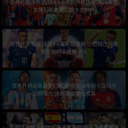
世界杯总决赛 西班牙1-0击败阿根廷 时隔16年再
次捧起队史第二座大力神杯
世界杯季军战 法国4-6虽不敌英格兰 但姆巴佩荣
登历史射手榜第一人
世界杯将迎来最梦幻对决 梅西19年前与亚马尔
旧照曝光 决赛澡盆德比成真
阿根廷逆转英格兰杀进决赛 梅西保送决赛黑幕曝