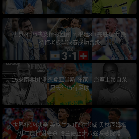
世界杯1/4决赛精彩回顾 阿根廷3-1完胜瑞士 期
待梅老板半决赛成功晋级
25岁南非国脚 杰登亚当斯 在家中浴室上吊自杀
愿天堂仍有足球
世界杯1/4决赛 英格兰2-1取胜挪威 贝林厄姆梅
开二度推射绝杀 哈兰德止步八强深感惋惜