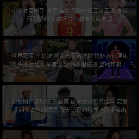
中国女篮国手 李梦 被实名曝光知三当三 私发裸
照聊骚约炮 球场清纯想象彻底崩塌
世界冠军 王楚钦 睡女志愿者被拍 让林高远顶包
失败后雇水军造谣 深圳嫖娼被抓 全网炸裂
退役国乒运动员 王晨策 被前女友实名爆料 恋爱
期间多次出轨嫖娼 聊天记录约炮视频同步流出