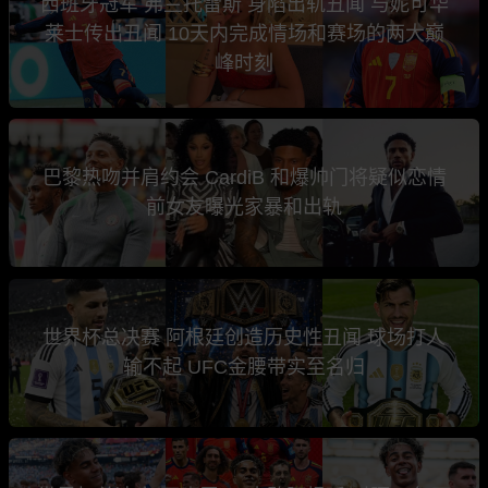
西班牙冠军 弗兰托雷斯 身陷出轨丑闻 与妮可华
莱士传出丑闻 10天内完成情场和赛场的两大巅
峰时刻
巴黎热吻并肩约会 CardiB 和爆帅门将疑似恋情
前女友曝光家暴和出轨
世界杯总决赛 阿根廷创造历史性丑闻 球场打人
输不起 UFC金腰带实至名归